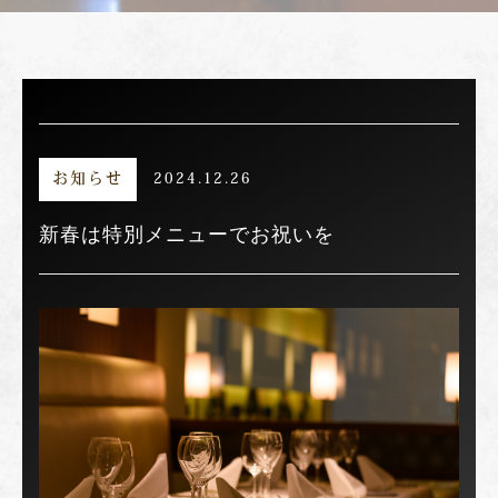
お知らせ
2024.12.26
新春は特別メニューでお祝いを